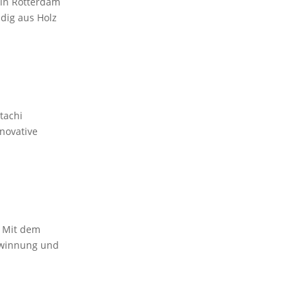
in Rotterdam
ndig aus Holz
tachi
novative
 Mit dem
gewinnung und