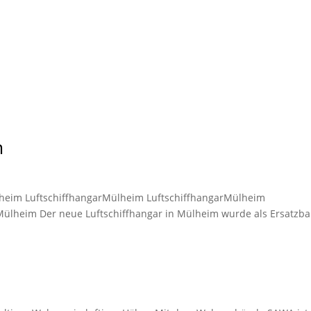
m
lheim LuftschiffhangarMülheim LuftschiffhangarMülheim
lheim Der neue Luft­schiff­hang­ar in Mülheim wur­de als Er­satz­ba