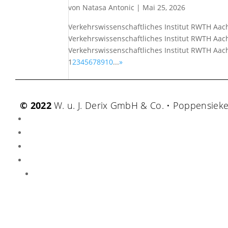
von
Natasa Antonic
|
Mai 25, 2026
Verkehrswissenschaftliches Institut RWTH Aac
Verkehrswissenschaftliches Institut RWTH Aac
Verkehrswissenschaftliches Institut RWTH Aach
1
2
3
4
5
6
7
8
9
10
...
»
© 2022
W. u. J. Derix GmbH & Co. • Poppensiek