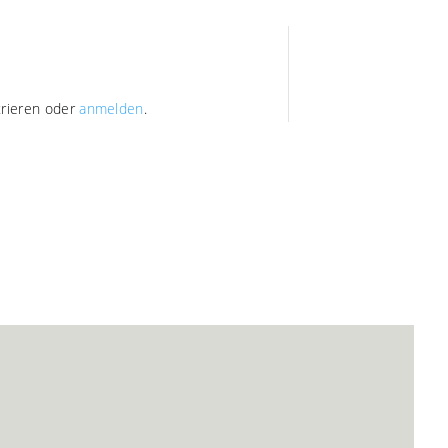
trieren oder
anmelden
.