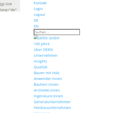
Kontakt
[gt-link
Login
lang="de"
Logout
label="Deutsch"
DE
widget_look="lang_codes"]
EN
[gt-link
lang="fr"
label="French"
100 Jahre
widget_look="lang_codes"]
Über DERIX
Unternehmen
Insights
Qualität
Bauen mit Holz
Anwender:innen
Bauherr:innen
Architekt:innen
Ingenieure:innen
Generalunternehmen
Holzbauunternehmen