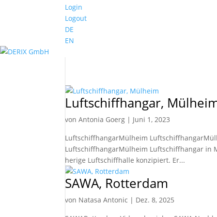
Login
Logout
DE
EN
Luftschiffhangar, Mülhei
von
Antonia Goerg
|
Juni 1, 2023
LuftschiffhangarMülheim LuftschiffhangarMü
LuftschiffhangarMülheim Luftschiffhangar in Mü
her­ige Luft­schiff­hal­le kon­zi­piert. Er...
SAWA, Rotterdam
von
Natasa Antonic
|
Dez. 8, 2025