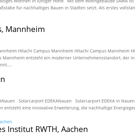
ltiges Wohnen in luftiger Höhe Mit dem Wohngebäude SAWA ist 
ßstäbe für nachhaltiges Bauen in Städten setzt. Als erstes vollstä
s, Mannheim
annheim Hitachi Campus Mannheim Hitachi Campus Mannheim Hi
 Mannheim entsteht ein moderner Unternehmensstandort, der in
nt....
uen
KANauen Solarcarport EDEKANauen Solarcarport EDEKA in Nauen
 entsteht eine innovative Erweiterung, die nachhaltige Energie
es Institut RWTH, Aachen