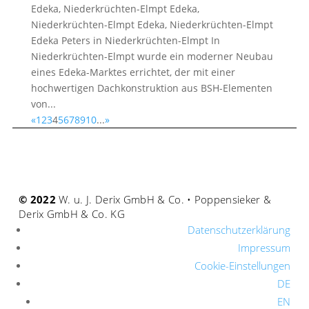
Edeka, Niederkrüchten-Elmpt Edeka,
Niederkrüchten-Elmpt Edeka, Niederkrüchten-Elmpt
Edeka Peters in Nieder­krüchten-Elmpt In
Niederkrüchten-Elmpt wurde ein moderner Neubau
eines Edeka-Marktes errichtet, der mit einer
hochwertigen Dachkonstruktion aus BSH-Elementen
von...
«
1
2
3
4
5
6
7
8
9
10
...
»
© 2022
W. u. J. Derix GmbH & Co. • Poppensieker &
Derix GmbH & Co. KG
Datenschutzerklärung
Impressum
Cookie-Einstellungen
DE
EN