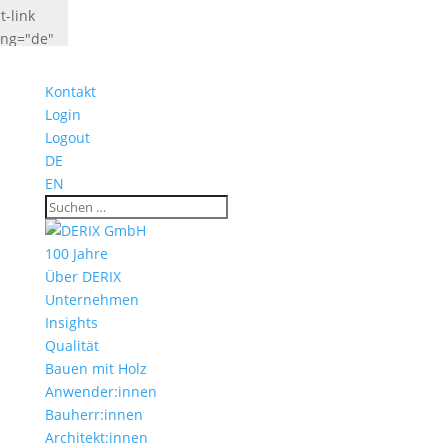
t-link
ang="de"
abel="Deutsch"
idget_look="lang_codes"]
Kontakt
t-link
Login
ang="fr"
Logout
abel="French"
DE
idget_look="lang_codes"]
EN
100 Jahre
Über DERIX
Unternehmen
Insights
Qualität
Bauen mit Holz
Anwender:innen
Bauherr:innen
Architekt:innen