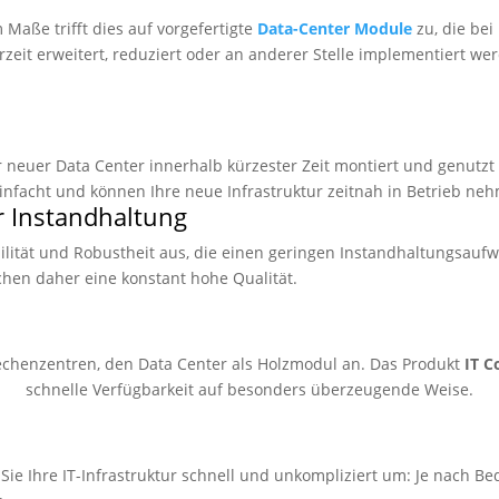
Maße trifft dies auf vorgefertigte
Data-Center Module
zu, die bei
rzeit erweitert, reduziert oder an anderer Stelle implementiert wer
euer Data Center innerhalb kürzester Zeit montiert und genutzt w
infacht und können Ihre neue Infrastruktur zeitnah in Betrieb ne
r Instandhaltung
ilität und Robustheit aus, die einen geringen Instandhaltungsauf
chen daher eine konstant hohe Qualität.
Rechenzentren, den Data Center als Holzmodul an. Das Produkt
IT Co
schnelle Verfügbarkeit auf besonders überzeugende Weise.
e Ihre IT-Infrastruktur schnell und unkompliziert um: Je nach Bed