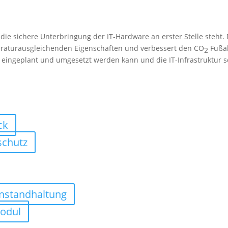
ie sichere Unterbringung der IT-Hardware an erster Stelle steht. D
peraturausgleichenden Eigenschaften und verbessert den CO
Fußab
2
eingeplant und umgesetzt werden kann und die IT-Infrastruktur 
ck
schutz
Instandhaltung
modul