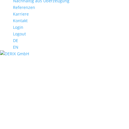
Nachhaltig aus Überzeugung
Referenzen
Karriere
Kontakt
Login
Logout
DE
EN
Verkehrswissenschaftliches Institut RWTH
Aachen
Verkehrswissenschaftliches Institut RWTH
Aachen
Verkehrswissenschaftliches Institut RWTH
Aachen
Verkehrswissenschaftliches Institut RWTH
Aachen
Verkehrswissenschaftliches Institut RWTH
Aachen