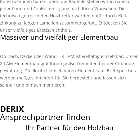
Konstruk­tionen bauen, denn die Bau­teile stellen wir in nahezu
jeder Form und Größe her – ganz nach Ihren Wünschen. Die
technisch getrock­neten Holz­bretter werden dafür durch Keil­
zinkung zu langen Lamel­len zu­sammen­gefügt. Entdecken Sie
unser viel­fältiges Brett­schicht­holz.
Massiver und vielfältiger Elementbau
Ob Dach, Decke oder Wand – X-LAM ist vielfältig einsetz­bar. Unser
X-LAM Element­bau gibt Ihnen große Frei­heiten bei der Gebäude­
gestaltung. Die flexibel einsetz­baren Elemente aus Brett­sperr­holz
werden maß­geschnei­dert für Sie her­gestellt und lassen sich
schnell und einfach montieren.
DERIX
Ansprechpartner finden
Ihr Partner für den Holzbau