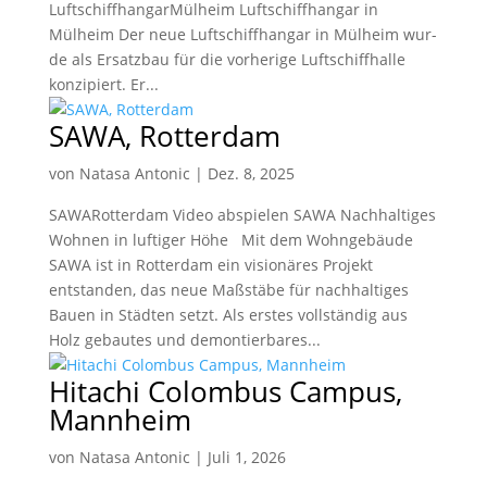
LuftschiffhangarMülheim Luftschiffhangar in
Mülheim Der neue Luft­schiff­hang­ar in Mülheim wur­
de als Er­satz­bau für die vor­her­ige Luft­schiff­hal­le
kon­zi­piert. Er...
SAWA, Rotterdam
von
Natasa Antonic
|
Dez. 8, 2025
SAWARotterdam Video abspielen SAWA Nachhaltiges
Wohnen in luftiger Höhe Mit dem Wohngebäude
SAWA ist in Rotterdam ein visionäres Projekt
entstanden, das neue Maßstäbe für nachhaltiges
Bauen in Städten setzt. Als erstes vollständig aus
Holz gebautes und demontierbares...
Hitachi Colombus Campus,
Mannheim
von
Natasa Antonic
|
Juli 1, 2026