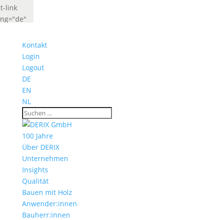
t-link
ang="de"
abel="Deutsch"
idget_look="lang_codes"]
Kontakt
t-link
Login
ang="fr"
Logout
abel="French"
DE
idget_look="lang_codes"]
EN
NL
100 Jahre
Über DERIX
Unternehmen
Insights
Qualität
Bauen mit Holz
Anwender:innen
Bauherr:innen