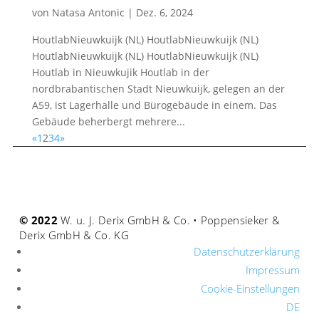
von
Natasa Antonic
|
Dez. 6, 2024
HoutlabNieuwkuijk (NL) HoutlabNieuwkuijk (NL)
HoutlabNieuwkuijk (NL) HoutlabNieuwkuijk (NL)
Houtlab in Nieuwkujik Houtlab in der
nordbrabantischen Stadt Nieuwkuijk, gelegen an der
A59, ist Lagerhalle und Bürogebäude in einem. Das
Gebäude beherbergt mehrere...
«
1
2
3
4
»
© 2022
W. u. J. Derix GmbH & Co. • Poppensieker &
Derix GmbH & Co. KG
Datenschutzerklärung
Impressum
Cookie-Einstellungen
DE