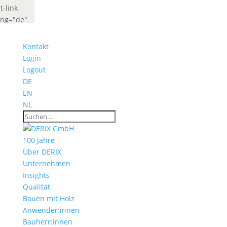
t-link
ang="de"
abel="Deutsch"
idget_look="lang_codes"]
Kontakt
t-link
Login
ang="fr"
Logout
abel="French"
DE
idget_look="lang_codes"]
EN
NL
100 Jahre
Über DERIX
Unternehmen
Insights
Qualität
Bauen mit Holz
Anwender:innen
Bauherr:innen