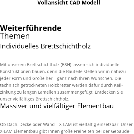
Vollansicht CAD Modell
Weiterführende
Themen
Individuelles Brettschichtholz
Mit unserem Brett­schicht­holz (BSH) lassen sich indivi­duelle
Konstruk­tionen bauen, denn die Bau­teile stellen wir in nahezu
jeder Form und Größe her – ganz nach Ihren Wünschen. Die
technisch getrock­neten Holz­bretter werden dafür durch Keil­
zinkung zu langen Lamel­len zu­sammen­gefügt. Entdecken Sie
unser viel­fältiges Brett­schicht­holz.
Massiver und vielfältiger Elementbau
Ob Dach, Decke oder Wand – X-LAM ist vielfältig einsetz­bar. Unser
X-LAM Element­bau gibt Ihnen große Frei­heiten bei der Gebäude­