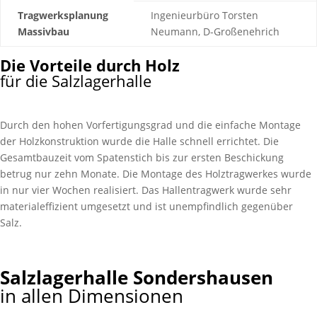
Tragwerksplanung
Ingenieurbüro Torsten
Massivbau
Neumann, D-Großenehrich
Die Vorteile durch Holz
für die Salzlagerhalle
Durch den hohen Vor­fertigungs­grad und die ein­fache Montage
der Holz­konstruk­tion wurde die Halle schnell errichtet. Die
Gesamt­bauzeit vom Spaten­stich bis zur ersten Beschickung
betrug nur zehn Monate. Die Montage des Holz­trag­werkes wurde
in nur vier Wochen realisiert. Das Hallen­trag­werk wurde sehr
material­effizient um­gesetzt und ist un­empfindlich gegen­über
Salz.
Salzlagerhalle Sondershausen
in allen Dimensionen