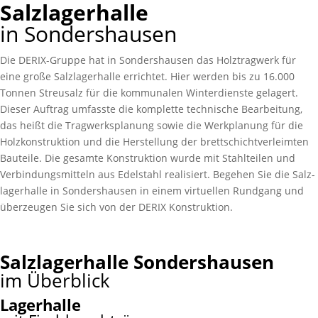
Salzlagerhalle
in Sondershausen
Die DERIX-Gruppe hat in Sonders­hausen das Holz­trag­werk für
eine große Salz­lager­halle errichtet. Hier werden bis zu 16.000
Tonnen Streu­salz für die kommu­nalen Winter­dienste gelagert.
Dieser Auftrag umfasste die kom­plette technische Bearbeitung,
das heißt die Trag­werks­planung sowie die Werk­planung für die
Holz­konstruktion und die Herstellung der brett­schicht­verleim­ten
Bauteile. Die gesamte Konstruk­tion wurde mit Stahl­teilen und
Verbindungs­mitteln aus Edel­stahl realisiert. Begehen Sie die Salz­
lager­halle in Sonders­hausen in einem virtuellen Rund­gang und
über­zeugen Sie sich von der DERIX Konstruk­tion.
Salzlagerhalle Sondershausen
im Überblick
Lagerhalle