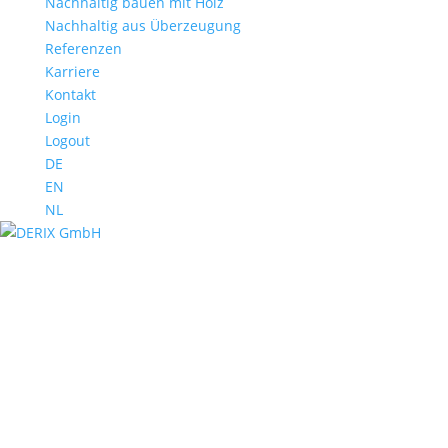
Nachhaltig bauen mit Holz
Nachhaltig aus Überzeugung
Referenzen
Karriere
Kontakt
Login
Logout
DE
EN
NL
Salzlagerhalle
Sondershausen
Salzlagerhalle
Sondershausen
Salzlagerhalle
Sondershausen
Salzlagerhalle
Sondershausen