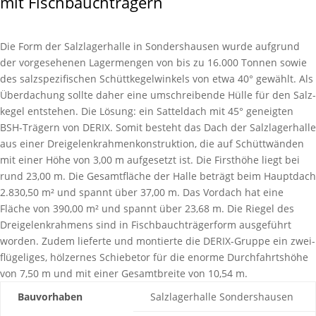
mit Fischbauchträgern
Die Form der Salz­lager­halle in Sonders­hausen wurde aufgrund
der vor­gese­henen Lager­mengen von bis zu 16.000 Tonnen sowie
des salz­spezifischen Schütt­kegel­winkels von etwa 40° gewählt. Als
Über­dachung sollte daher eine um­schrei­bende Hülle für den Salz­
kegel entstehen. Die Lösung: ein Sattel­dach mit 45° geneigten
BSH-Trägern von DERIX. Somit besteht das Dach der Salz­lager­halle
aus einer Drei­gelenk­rahmen­konstruk­tion, die auf Schütt­wänden
mit einer Höhe von 3,00 m aufgesetzt ist. Die First­höhe liegt bei
rund 23,00 m. Die Gesamt­fläche der Halle beträgt beim Haupt­dach
2.830,50 m² und spannt über 37,00 m. Das Vor­dach hat eine
Fläche von 390,00 m² und spannt über 23,68 m. Die Riegel des
Drei­gelenk­rahmens sind in Fisch­bauch­träger­form ausgeführt
worden. Zudem lieferte und montierte die DERIX-Gruppe ein zwei­
flügeliges, hölzernes Schiebe­tor für die enorme Durch­fahrts­höhe
von 7,50 m und mit einer Gesamt­breite von 10,54 m.
Bauvorhaben
Salzlagerhalle Sondershausen