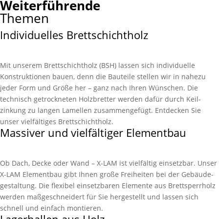
Weiterführende
Themen
Individuelles Brettschichtholz
Mit unserem Brett­schicht­holz (BSH) lassen sich indivi­duelle
Konstruk­tionen bauen, denn die Bau­teile stellen wir in nahezu
jeder Form und Größe her – ganz nach Ihren Wünschen. Die
technisch getrock­neten Holz­bretter werden dafür durch Keil­
zinkung zu langen Lamel­len zu­sammen­gefügt. Entdecken Sie
unser viel­fältiges Brett­schicht­holz.
Massiver und vielfältiger Elementbau
Ob Dach, Decke oder Wand – X-LAM ist vielfältig einsetz­bar. Unser
X-LAM Element­bau gibt Ihnen große Frei­heiten bei der Gebäude­
gestaltung. Die flexibel einsetz­baren Elemente aus Brett­sperr­holz
werden maß­geschnei­dert für Sie her­gestellt und lassen sich
schnell und einfach montieren.