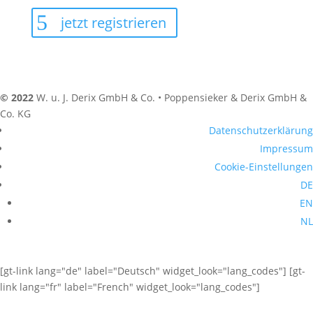
jetzt registrieren
© 2022
W. u. J. Derix GmbH & Co. • Poppensieker & Derix GmbH &
Co. KG
Datenschutzerklärung
Impressum
Cookie-Einstellungen
DE
EN
NL
[gt-link lang="de" label="Deutsch" widget_look="lang_codes"] [gt-
link lang="fr" label="French" widget_look="lang_codes"]