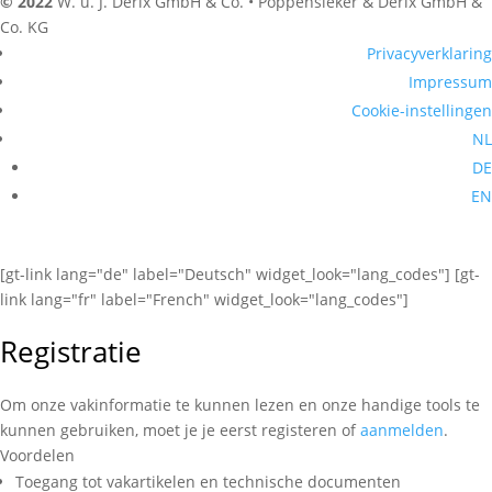
© 2022
W. u. J. Derix GmbH & Co. • Poppensieker & Derix GmbH &
Co. KG
Privacyverklaring
Impressum
Cookie-instellingen
NL
DE
EN
[gt-link lang="de" label="Deutsch" widget_look="lang_codes"] [gt-
link lang="fr" label="French" widget_look="lang_codes"]
Registratie
Om onze vakinformatie te kunnen lezen en onze handige tools te
kunnen gebruiken, moet je je eerst registeren of
aanmelden
.
Voordelen
Toegang tot vakartikelen en technische documenten