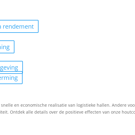
h rendement
ing
geving
herming
elle en economische realisatie van logistieke hallen. Andere voor
iteit. Ontdek alle details over de positieve effecten van onze houtc