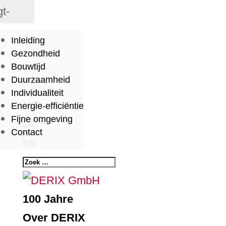
gt-
ink
Inleiding
ang="de"
Contact
Gezondheid
abel="Deutsch"
Bouwtijd
Login
Duurzaamheid
idget_look="lang_codes"]
Logout
Individualiteit
gt-
NL
Energie-efficiëntie
Fijne omgeving
ink
DE
Contact
ang="fr"
EN
abel="French"
idget_look="lang_codes"]
100 Jahre
Over DERIX