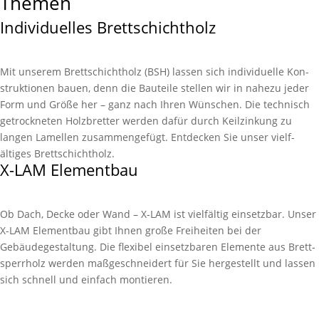
Themen
Individuelles Brettschichtholz
Mit unserem Brett­schichtholz (BSH) lassen sich individuelle Kon­
struk­tionen bauen, denn die Bau­­teile stellen wir in nahe­zu jeder
Form und Größe her – ganz nach Ihren Wünschen. Die technisch
getrock­neten Holz­­bretter werden dafür durch Keil­­zinkung zu
langen Lamellen zusammen­­gefügt. Entdecken Sie unser vielf­
ältiges Brett­schichtholz.
X-LAM Elementbau
Ob Dach, Decke oder Wand – X-LAM ist vielfältig einsetzbar. Unser
X-LAM Element­bau gibt Ihnen große Frei­heiten bei der
Gebäudegestaltung. Die flexibel einsetz­baren Elemente aus Brett­
sperrholz werden maßge­schneidert für Sie hergestellt und lassen
sich schnell und einfach montieren.