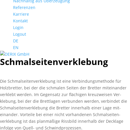
Nachhaltig aus Überzeugung
Referenzen
Karriere
Kontakt
Login
Logout
DE
EN
Schmal­seiten­verklebung
Die Schmal­seiten­verklebung ist eine Ver­bindungs­methode für
Holzbretter, bei der die schmalen Seiten der Bretter mit­einander
verklebt werden. Im Gegen­satz zur flächigen kreuz­weisen Ver­
klebung, bei der die Brett­lagen verbunden werden, verbindet die
Schmal­seiten­verklebung die Bretter innerhalb einer Lage mit­
einander. Vorteile bei einer nicht vorhandenen Schmal­seiten­
verklebung ist das plan­mäßige Riss­bild inner­halb der Deck­lage
infolge von Quell- und Schwind­prozessen.