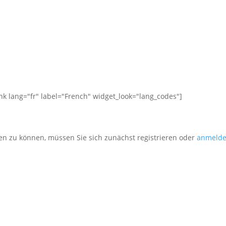
ink lang="fr" label="French" widget_look="lang_codes"]
en zu können, müssen Sie sich zunächst registrieren oder
anmeld