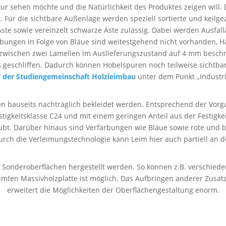
ur sehen möchte und die Natürlichkeit des Produktes zeigen will. 
 Für die sichtbare Außenlage werden speziell sortierte und keilge
Äste sowie vereinzelt schwarze Äste zulässig. Dabei werden Ausfall
ärb­ungen in Folge von Bläue sind weitest­gehend nicht vorhanden, H
te zwischen zwei Lamellen im Auslieferungs­zustand auf 4 mm besch
s geschliffen. Dadurch können Hobel­spuren noch teilweise sichtbar
“ der Studien­gemeinschaft Holz­leim­bau
unter dem Punkt „Industri
en bauseits nach­träglich bekleidet werden. Entsprechend der Vor
stigkeits­klasse C24 und mit einem geringen Anteil aus der Festigk
. Darüber hinaus sind Verfärbungen wie Bläue sowie rote und brau
durch die Verleimungs­technologie kann Leim hier auch partiell an d
der­ober­flächen hergestellt werden. So können z.B. verschiedene
ten Massiv­holz­platte ist möglich. Das Aufbringen anderer Zusatz
erweitert die Möglich­keiten der Ober­flächen­gestaltung enorm.