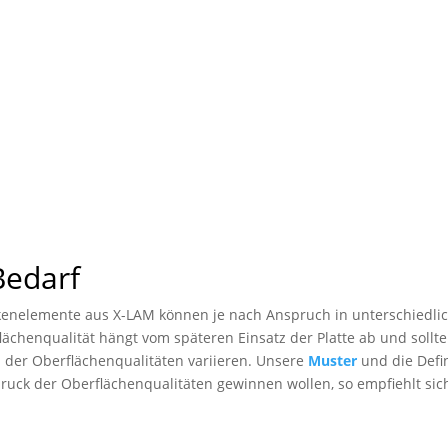
Bedarf
cken­elemente aus X-LAM können je nach Anspruch in unter­schiedl
rflächen­qualität hängt vom späteren Einsatz der Platte ab und soll
der Oberflächen­qualitäten variieren. Unsere
Muster
und die Defin
indruck der Oberflächen­qualitäten gewinnen wollen, so empfiehlt s