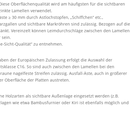
Diese Oberflächenqualität wird am häufigsten für die sichtbaren
zinkte Lamellen verwendet.
äste ≥ 30 mm durch Astlochstopfen, „Schiffchen“ etc.,
arz­gallen und sichtbare Mark­röhren sind zulässig. Bezogen auf die
ränkt. Vereinzelt können Leim­durch­schläge zwischen den Lamellen
 sein.
e-Sicht-Qualität“ zu entnehmen.
gaben der Europäischen Zulassung erfolgt die Auswahl der
eits­klasse C16. So sind auch zwischen den Lamellen bei den
ne nagelfeste Streifen zulässig. Ausfall-Äste, auch in größerer
er Oberfläche der Platten austreten.
 Holz­arten als sichtbare Außen­lage eingesetzt werden (z.B.
­lagen wie etwa Bambus­furnier oder Kiri ist ebenfalls möglich und