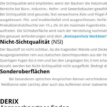
Die Sichtqualität wird empfohlen, wenn der Bauherr die Holzstrukt
Bereiche bei Büro-, Industrie-, Wohn- und Gewerbebauten gewählt.
Bei Sichtqualität sind gesunde, fest verwachsene Äste und Flügel-
ausgebessert. Pilz- und Insekten­befall sind ausgeschlossen, Ver­f
Produktions­holz­feuchte von 10 ± 2% ist die maximale Fugen­brei
auftreten. Die Sicht­oberfläche wird nach der Her­stellung nochmal
Die genauen Anforder­ung­en sind dem
„Brett­sperr­holz Merkblatt
Nicht-Sichtqualität
(NSI)
Der Baustoff ist nicht sichtbar, da die tragenden Wände und Deck
Ausgangs­lamellen rein aus statischen Gesichts­punkten aus der Fe
Querlagen Fugen bis 6 mm und bei den Längslagen bis 3 mm erlaubt
Anzahl, werden bei Nicht-Sichtqualität nicht ausgeflickt. Bedingt 
Sonder­oberflächen
Bei besonderen optischen Ansprüchen können verschiedene Son
Weißtanne oder Lärche), aber auch das Aufleimen einer stabverleim
DERIX