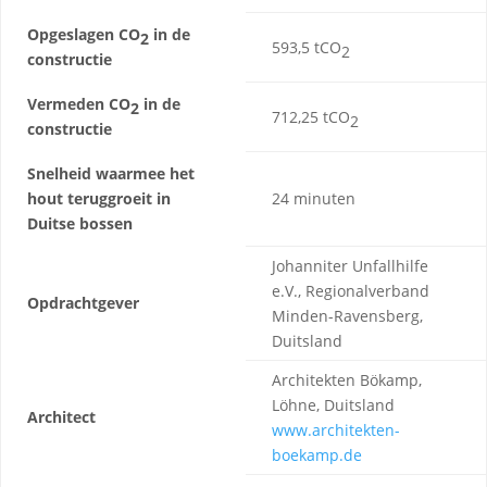
Opgeslagen CO
in de
2
593,5 tCO
2
constructie
Vermeden CO
in de
2
712,25 tCO
2
constructie
Snelheid waarmee het
hout teruggroeit in
24 minuten
Duitse bossen
Johanniter Unfallhilfe
e.V., Regionalverband
Opdrachtgever
Minden-Ravensberg,
Duitsland
Architekten Bökamp,
Löhne, Duitsland
Architect
www.architekten-
boekamp.de