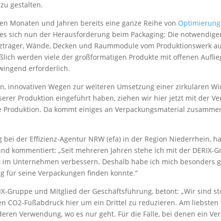
zu gestalten.
n Monaten und Jahren bereits eine ganze Reihe von
Optimierunge
lt es sich nun der Herausforderung beim Packaging: Die notwendig
lzträger, Wände, Decken und Raummodule vom Produktionswerk auf
ßlich werden viele der großformatigen Produkte mit offenen Aufli
wingend erforderlich.
, innovativen Wegen zur weiteren Umsetzung einer zirkulären Wi
serer Produktion eingeführt haben, ziehen wir hier jetzt mit der V
e Produktion. Da kommt einiges an Verpackungsmaterial zusammen,
 bei der Effizienz-Agentur NRW (efa) in der Region Niederrhein, 
und kommentiert: „Seit mehreren Jahren stehe ich mit der DERI
ät im Unternehmen verbessern. Deshalb habe ich mich besonders g
g für seine Verpackungen finden konnte.“
IX-Gruppe und Mitglied der Geschäftsführung, betont: „Wir sind s
en CO2-Fußabdruck hier um ein Drittel zu reduzieren. Am liebsten
ren Verwendung, wo es nur geht. Für die Fälle, bei denen ein Verzi