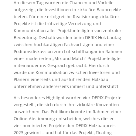
An diesem Tag wurden die Chancen und Vorteile
auf­gezeigt, die Investitionen in zirkuläre Bau­projekte
bieten. Für eine erfolg­reiche Realisierung zirkulärer
Projekte ist die frühzeitige Vernetzung und
Kommuni­kation aller Projekt­beteiligten von zentraler
Bedeutung. Deshalb wurden beim DERIX Holzbautag
zwischen hochkarätigen Fach­vorträgen und einer
Podiums­diskussion zum Luftschiff­hangar im Rahmen
eines moderierten „Mix and Match“ Projekt­beteiligte
miteinander ins Gespräch gebracht. Hierdurch
wurde die Kommuni­kation zwischen Investoren und
Planern einerseits und ausführenden Holzbau­
unternehmen anderer­seits initiiert und unterstützt.
Als besonderes Highlight wurden vier DERIX-Projekte
vorgestellt, die sich durch ihre zirkuläre Konzeption
auszeichnen. Das Publikum konnte im Rahmen einer
Online-­Abstimmung entscheiden, welches dieser
vier nominierten Projekte den DERIX Holzbaupreis
2023 gewinnt – und hat für das Projekt „Floating