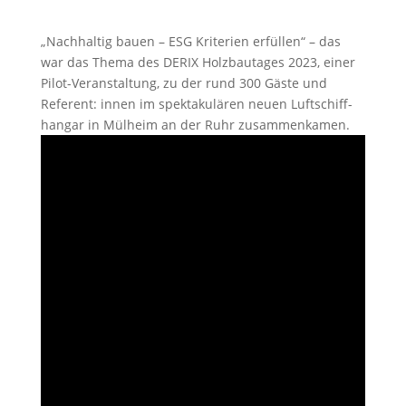
„Nachhaltig bauen – ESG Kriterien erfüllen“ – das
war das Thema des DERIX Holzbautages 2023, einer
Pilot-Veranstaltung, zu der rund 300 Gäste und
Referent: ­innen im spektakulären neuen Luftschiff­
hangar in Mülheim an der Ruhr zusammen­kamen.