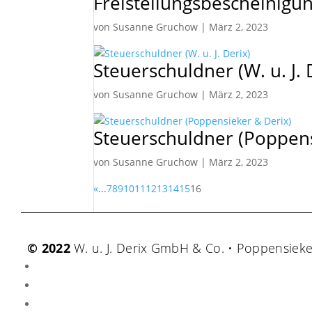
Freistellungsbescheinigu
von
Susanne Gruchow
|
März 2, 2023
Steuerschuldner (W. u. J. 
von
Susanne Gruchow
|
März 2, 2023
Steuerschuldner (Poppens
von
Susanne Gruchow
|
März 2, 2023
«
...
7
8
9
10
11
12
13
14
15
16
© 2022
W. u. J. Derix GmbH & Co. • Poppensiek