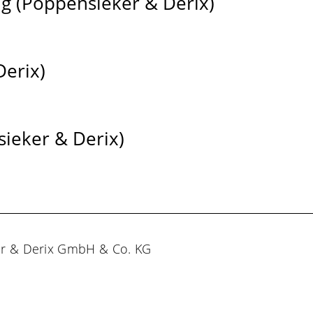
ng (Poppensieker & Derix)
Derix)
ieker & Derix)
er & Derix GmbH & Co. KG