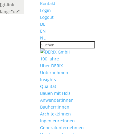
Kontakt
[gt-link
Login
lang="de"
Logout
label="Deutsch"
DE
widget_look="lang_codes"]
EN
[gt-link
NL
lang="fr"
label="French"
widget_look="lang_codes"]
100 Jahre
Über DERIX
Unternehmen
Insights
Qualität
Bauen mit Holz
Anwender:innen
Bauherr:innen
Architekt:innen
Ingenieure:innen
Generalunternehmen