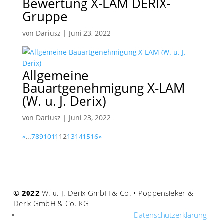
Bewertung X-LAM DERIX-
Gruppe
von
Dariusz
|
Juni 23, 2022
Allgemeine
Bauartgenehmigung X-LAM
(W. u. J. Derix)
von
Dariusz
|
Juni 23, 2022
«
...
7
8
9
10
11
12
13
14
15
16
»
© 2022
W. u. J. Derix GmbH & Co. • Poppensieker &
Derix GmbH & Co. KG
Datenschutzerklärung