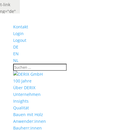
t-link
ang="de"
abel="Deutsch"
idget_look="lang_codes"]
Kontakt
t-link
Login
ang="fr"
Logout
abel="French"
DE
idget_look="lang_codes"]
EN
NL
100 Jahre
Über DERIX
Unternehmen
Insights
Qualität
Bauen mit Holz
Anwender:innen
Bauherr:innen