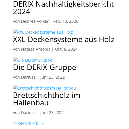
DERIX Nachhaltigkeitsbericht
2024
von
Desirée Völker
|
Feb. 10, 2026
XXL Deckensysteme aus Holz
von
Natasa Antonic
|
Okt. 8, 2024
Die DERIX-Gruppe
von
Dariusz
|
Juni 23, 2022
Brettschichtholz im
Hallenbau
von
Dariusz
|
Juni 23, 2022
1
2
3
4
5
6
7
8
9
10
...
»