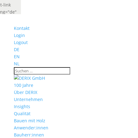
t-link
ang="de"
abel="Deutsch"
idget_look="lang_codes"]
Kontakt
t-link
Login
ang="fr"
Logout
abel="French"
DE
idget_look="lang_codes"]
EN
NL
100 Jahre
Über DERIX
Unternehmen
Insights
Qualität
Bauen mit Holz
Anwender:innen
Bauherr:innen