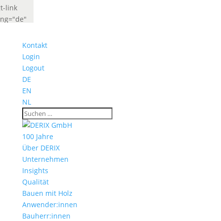
t-link
ang="de"
abel="Deutsch"
idget_look="lang_codes"]
Kontakt
t-link
Login
ang="fr"
Logout
abel="French"
DE
idget_look="lang_codes"]
EN
NL
100 Jahre
Über DERIX
Unternehmen
Insights
Qualität
Bauen mit Holz
Anwender:innen
Bauherr:innen