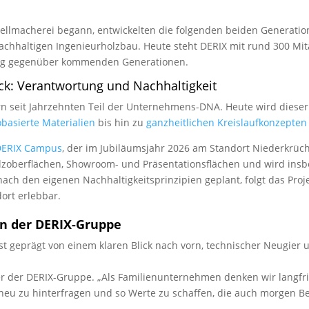
tellmacherei begann, entwickelten die folgenden beiden Generati
chhaltigen Ingenieurholzbau. Heute steht DERIX mit rund 300 Mita
ung gegenüber kommenden Generationen.
ick: Verantwortung und Nachhaltigkeit
dern seit Jahrzehnten Teil der Unternehmens-DNA. Heute wird dies
obasierte Materialien
bis hin zu
ganzheitlichen Kreislaufkonzepten
DERIX Campus
, der im Jubiläumsjahr 2026 am Standort Niederkrüc
olzoberflächen, Showroom- und Präsentationsflächen und wird ins
ach den eigenen Nachhaltigkeitsprinzipien geplant, folgt das Pro
ort erlebbar.
on der DERIX-Gruppe
t geprägt von einem klaren Blick nach vorn, technischer Neugier 
er der DERIX-Gruppe. „Als Familienunternehmen denken wir langfr
neu zu hinterfragen und so Werte zu schaffen, die auch morgen Be