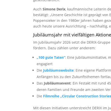
Auch
Simone Derix
, kaufmännische Leiterin d
bestätigt: „Unsere Geschichte ist geprägt von
Poppensieker in den 1980er Jahren haben geze
auch heute unsere Ausrichtung – nachhaltig, e
Jubiläumsjahr mit vielfältigen Aktio
Im Jubiläumsjahr 2026 setzt die DERIX-Grupp
fördern. Dazu zählen unter anderem:
„100 gute Taten“
: Eine Jubiläumsinitiative,
engagiert
Die
Jubiläumswebsite
: Eine eigene Plattfo
Anfängen bis zu den Zukunftsthemen fortlau
Das
Jubiläumsevent
: Ein Festakt mit rund 
deren Familien und Freunde am zweiten Ver
Die
Filmreihe „Circular Construction Storie
Mit diesen Initiativen unterstreicht DERIX i