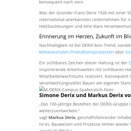
konsequent nach vorn.
Was der Gründer Franz Derix 1926 mit einer S
international anerkannten Unternehmen für na
Holzbaulösungen und eine klare Verantwort
Erinnerung im Herzen, Zukunft im Bl
Nachhaltigkeit ist bei DERIX kein Trend, son
klimaneutralen Produktionsprozessen
über
bi
Ein sichtbares Zeichen dieser Haltung ist der
inspirierende Arbeitswelten mit sichtbaren H
Mitarbeiterwachstums realisiert. Konsequent n
verantwortungsvolles Bauen am eigenen Stand
Simone Derix und Markus Derix v
„Das 100-jährige Bestehen der DERIX-Gruppe is
weiterzuentwickeln,“
sagt
Markus Derix
, geschäftsführender Inhab
ist es, Bauweisen und Prozesse immer wieder 
gesellschaftlich.“