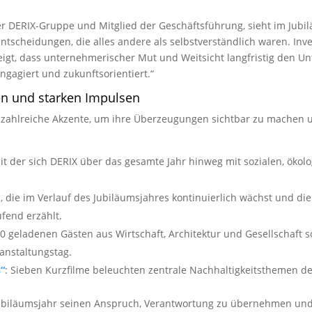
er DERIX-Gruppe und Mitglied der Geschäfts­führung, sieht im Jub
 Entscheidungen, die alles andere als selbstverständlich waren. In
igt, dass unternehmerischer Mut und Weitsicht langfristig den U
ngagiert und zukunftsorientiert.“
nen und starken Impulsen
e zahlreiche Akzente, um ihre Überzeugungen sichtbar zu machen 
 mit der sich DERIX über das gesamte Jahr hinweg mit sozialen, öko
rm, die im Verlauf des Jubiläumsjahres kontinuierlich wächst und 
fend erzählt.
450 geladenen Gästen aus Wirtschaft, Architektur und Gesellschaft 
anstaltungstag.
s“
: Sieben Kurzfilme beleuchten zentrale Nachhaltigkeitsthemen d
m Jubiläumsjahr seinen Anspruch, Verantwortung zu übernehmen und