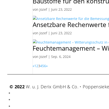
Baustoffe für den konstr
von
Jozef
|
Juni 23, 2022
Ansetzbare Rechenwerte 
von
Jozef
|
Juni 23, 2022
Feuchtemanagement – Wit
von
Jozef
|
Sep. 6, 2024
«
1
2
3
4
5
6
»
© 2022
W. u. J. Derix GmbH & Co. • Poppensiek