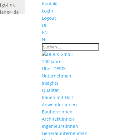
Kontakt
[gt-link
Login
lang="de"
Logout
label="Deutsch"
DE
widget_look="lang_codes"]
EN
[gt-link
NL
lang="fr"
label="French"
widget_look="lang_codes"]
100 Jahre
Über DERIX
Unternehmen
Insights
Qualität
Bauen mit Holz
Anwender:innen
Bauherr:innen
Architekt:innen
Ingenieure:innen
Generalunternehmen