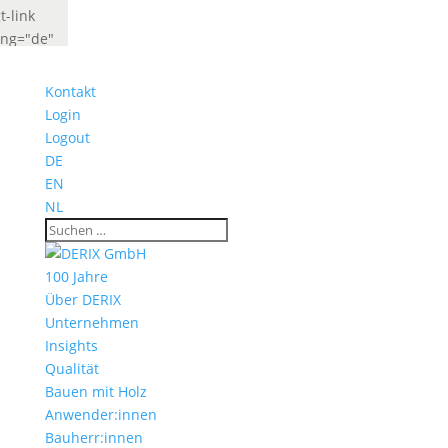
t-link
ang="de"
abel="Deutsch"
idget_look="lang_codes"]
Kontakt
t-link
Login
ang="fr"
Logout
abel="French"
DE
idget_look="lang_codes"]
EN
NL
100 Jahre
Über DERIX
Unternehmen
Insights
Qualität
Bauen mit Holz
Anwender:innen
Bauherr:innen