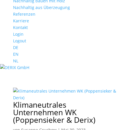
Nachhaltig bauen mit Holz
Nachhaltig aus Überzeugung
Referenzen
Karriere
Kontakt
Login
Logout
DE
EN
NL
Klimaneutrales
Unternehmen WK
(Poppensieker & Derix)
von
Susanne Gruchow
|
Mai 30, 2023