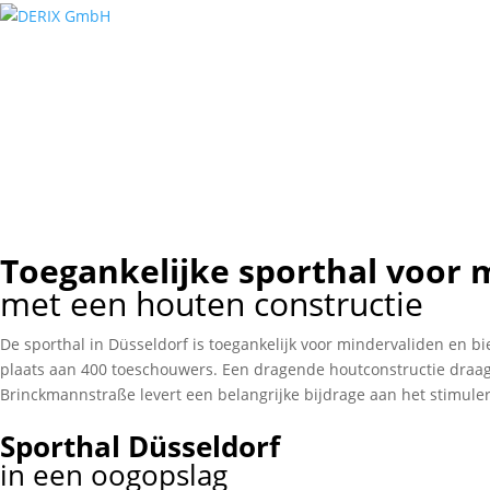
Sporthal,
Düsseldorf (D)
Sporthal,
Düsseldorf (D)
Sporthal,
Düsseldorf (D)
Sporthal,
Düsseldorf (D)
Toegankelijke sporthal voor 
met een houten constructie
De sporthal in Düsseldorf is toegankelijk voor mindervaliden en b
plaats aan 400 toeschouwers. Een dragende houtconstructie draagt
Brinckmannstraße levert een belangrijke bijdrage aan het stimule
Sporthal Düsseldorf
in een oogopslag