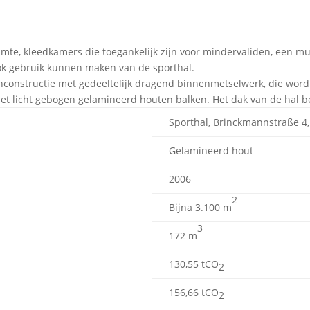
uimte, kleedkamers die toegankelijk zijn voor mindervaliden, een m
ook gebruik kunnen maken van de sporthal.
nconstructie met gedeeltelijk dragend binnenmetselwerk, die wor
t licht gebogen gelamineerd houten balken. Het dak van de hal bes
Sporthal, Brinckmannstraße 4,
Gelamineerd hout
2006
2
Bijna 3.100 m
3
172 m
130,55 tCO
2
156,66 tCO
2