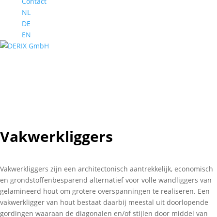
Contact
NL
DE
EN
Gelamineerd hout – primaire constructies
Vakwerkliggers
Gelamineerd hout – primaire constructies
Vakwerkliggers
Gelamineerd hout – primaire constructies
Vakwerkliggers
Vakwerkliggers
Vakwerkliggers zijn een architectonisch aantrekkelijk, economisch
en grondstoffenbesparend alternatief voor volle wandliggers van
gelamineerd hout om grotere overspanningen te realiseren. Een
vakwerkligger van hout bestaat daarbij meestal uit doorlopende
gordingen waaraan de diagonalen en/of stijlen door middel van