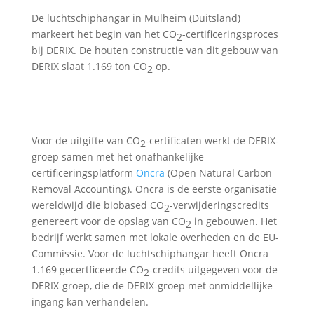
De luchtschiphangar in Mülheim (Duitsland)
markeert het begin van het CO
-certificeringsproces
2
bij DERIX. De houten constructie van dit gebouw van
DERIX slaat 1.169 ton CO
op.
2
Voor de uitgifte van CO
-certificaten werkt de DERIX-
2
groep samen met het onafhankelijke
certificeringsplatform
Oncra
(Open Natural Carbon
Removal Accounting). Oncra is de eerste organisatie
wereldwijd die biobased CO
-verwijderingscredits
2
genereert voor de opslag van CO
in gebouwen. Het
2
bedrijf werkt samen met lokale overheden en de EU-
Commissie. Voor de luchtschiphangar heeft Oncra
1.169 gecertficeerde CO
-credits uitgegeven voor de
2
DERIX-groep, die de DERIX-groep met onmiddellijke
ingang kan verhandelen.