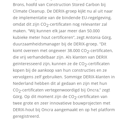
Brons, hoofd van Construction Stored Carbon bij
Climate Cleanup. De DERIX-groep kijkt nu al uit naar
de implementatie van de bindende EU-regelgeving,
omdat dit zijn CO
-certificaten nog relevanter zal
2
maken. “Wij kunnen elk jaar meer dan 50.000
kubieke meter hout certificeren”, zegt Antonia Görg,
duurzaamheidsmanager bij de DERIX-groep. “Dit
komt overeen met ongeveer 38.000 CO
-certificaten,
2
die vrij verhandelbaar zijn. Als klanten van DERIX
geïnteresseerd zijn, kunnen ze de CO
-certificaten
2
kopen bij de aankoop van hun constructies en ze
vervolgens zelf gebruiken. Sommige DERIX-klanten in
Nederland hebben dit al gedaan en zijn met hun
CO
-certificaten vertegenwoordigd bij Oncra,” zegt
2
Görg. Op dit moment zijn de CO
-certificaten van
2
twee grote en zeer innovatieve bouwprojecten met
DERIX-hout bij Oncra aangemaakt en op het platform
geregistreerd.