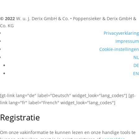
© 2022
W. u. J. Derix GmbH & Co. • Poppensieker & Derix GmbH &
Co. KG
Privacyverklaring
Impressum
Cookie-instellingen
NL
DE
EN
[gt-link lang="de" label="Deutsch" widget_look="lang_codes"] [gt-
link lang="fr" label="French" widget_look="lang_codes"]
Registratie
Om onze vakinformatie te kunnen lezen en onze handige tools te