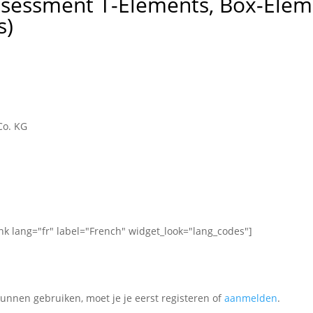
ssessment T-Elements, Box-Elem
s)
Co. KG
ink lang="fr" label="French" widget_look="lang_codes"]
unnen gebruiken, moet je je eerst registeren of
aanmelden
.