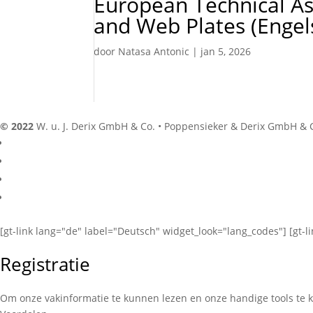
European Technical A
and Web Plates (Engel
door
Natasa Antonic
|
jan 5, 2026
© 2022
W. u. J. Derix GmbH & Co. • Poppensieker & Derix GmbH & 
[gt-link lang="de" label="Deutsch" widget_look="lang_codes"] [gt-l
Registratie
Om onze vakinformatie te kunnen lezen en onze handige tools te k